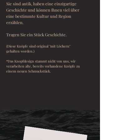
Sie sind antik, haben eine einzigartige
Geschichte und können Ihnen viel über
eine bestimmte Kultur und Region
erzählen.
Tragen Sie ein Stück Geschichte.
(Diese Knöpfe sind original "mit Löchern"
gehalten worden.)
*Das Knopfdesign stammt nicht von uns, wir
verarbeiten alte, bereits vorhandene Knöpfe zu
einem neuen Schmuckstück.