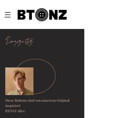
Einzigartig
eGiftCard ♥
Diese Buttons sind von unserem Original
inspiriert
BTONZ-Idee.